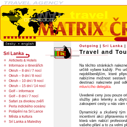
Outgoing
|
Sri Lanka
Travel and Tou
Sri Lanka
Airtickets & Hotels
Na těchto stránkách nalezne
Informace o itinerářích
určitě vybere každý. Pro ur
Okruh – 8 dní / 7 nocí
nejoblíbenějším, které při
Okruh – 9 dní / 8 nocí
nabízíme možnost sestavit s
Okruh – 10 dní / 9 nocí
destinaci naleznete pod o
Okruh – 15 dní / 14 nocí
mluvícího delegáta.
Golf – informace
Uvedené ceny jsou pouze ori
Golf – 8 dní / 7 nocí
služby jako letenky a ubyt
Safari za divokou zvěří
zakoupení cesty u nás vám 
Perla indického oceánu
Potápění na Srí Lance
Dynamický a zkušený tým 
incentivní akci připravenou
Města a kultura
která vám nabízí profesion
Srí Lanka a Maledivy
vašeho přání a to za velmi p