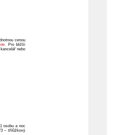
ednotnou cenou
. Pro bližší
zde
 kancelář nebo
 1 osobu a noc
3 – třílůžkový