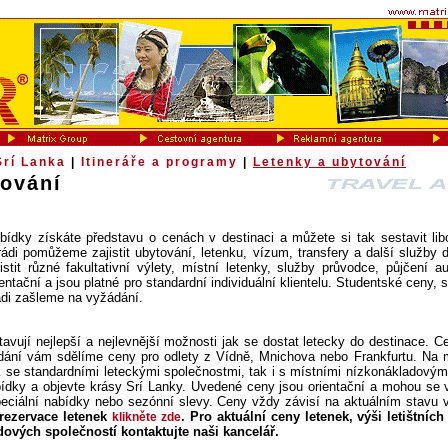
Srí Lanka
|
Itineráře a programy
|
Letenky a ubytování
tování
ídky získáte představu o cenách v destinaci a můžete si tak sestavit libov
ádi pomůžeme zajistit ubytování, letenku, vízum, transfery a další služby dl
it různé fakultativní výlety, místní letenky, služby průvodce, půjčení a
ntační a jsou platné pro standardní individuální klientelu. Studentské ceny,
di zašleme na vyžádání.
vují nejlepší a nejlevnější možnosti jak se dostat letecky do destinace. C
ádání vám sdělíme ceny pro odlety z Vídně, Mnichova nebo Frankfurtu. Na 
jak se standardními leteckými společnostmi, tak i s místními nízkonákladový
abídky a objevte krásy Srí Lanky. Uvedené ceny jsou orientační a mohou se 
peciální nabídky nebo sezónní slevy. Ceny vždy závisí na aktuálním stavu v
 rezervace letenek
. Pro aktuální ceny letenek, výši letištních
klikněte zde
ových společností kontaktujte naši kancelář.