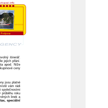
olný itinerář.
e jejich přání.
uta apod. Níže
 skupinové ceny
eny jsou platné
místě vám rádi
mi společnostmi
v průběhu roku
olných linek a
 tax, speciální