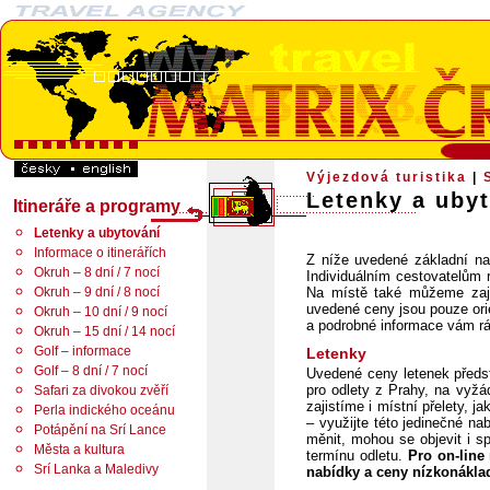
Výjezdová turistika
|
Letenky a uby
Itineráře a programy
Letenky a ubytování
Informace o itinerářích
Z níže uvedené základní nab
Okruh – 8 dní / 7 nocí
Individuálním cestovatelům r
Okruh – 9 dní / 8 nocí
Na místě také můžeme zajist
uvedené ceny jsou pouze orie
Okruh – 10 dní / 9 nocí
a podrobné informace vám rá
Okruh – 15 dní / 14 nocí
Golf – informace
Letenky
Golf – 8 dní / 7 nocí
Uvedené ceny letenek předsta
pro odlety z Prahy, na vyž
Safari za divokou zvěří
zajistíme i místní přelety, 
Perla indického oceánu
– využijte této jedinečné n
Potápění na Srí Lance
měnit, mohou se objevit i s
Města a kultura
termínu odletu.
Pro on-line
Srí Lanka a Maledivy
nabídky a ceny nízkonáklad