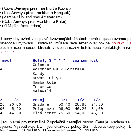
y (Kuwait Airways přes Frankfurt a Kuwait)
y (Thai Airways přes Frankfurt a Bangkok)
y (Martinair Holland přes Amsterdam)
y (Qatar Airways přes Frankfurt a Katar)
xy (KLM přes Amsterdam)
ní ceny ubytování v nejnavštěvovanějších částech země s garantovanou j
ategorie ubytování. Ubytování můžete také rezervovat on-line
po kliknutí 
elech v naší nabídce klikněte vlevo na název hotelu nebo kontaktujte naši
.
ternet.cz
nam měst Hotely 3 * * * - seznam měst
 Colombo
ritale Polonnaruwa / Giritale
 Kandy
a Nuwara Eliya
a Hambantota
 Induruwa
aweli
/2 1/3 Pokoj 1/1 1/2 1/3
,20 20,00 Snídaně 50,40 28,80 24,80
6,00 45,60 Polopenze 66,00 40,20 34,00
7,40 44,00 Plná penze 75,60 54,00 46,00
jsou platné pro minimálně 2 společně cestující osoby. Cena je uvedena za
ýběru. Vysvětlivky: 1/1 – jednolůžkový pokoj, 1/2 – dvoulůžkový pokoj, 1/
ečerní menu - 18,00 USD, Silvestrovské menu - 24,00 USD.