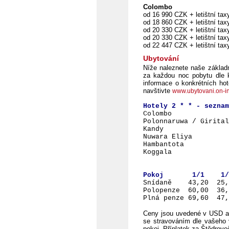
Colombo
od 16 990 CZK + letištní tax
od 18 860 CZK + letištní tax
od 20 330 CZK + letištní tax
od 20 330 CZK + letištní tax
od 22 447 CZK + letištní ta
Ubytování
Níže naleznete naše základ
za každou noc pobytu dle k
informace o konkrétních hot
navštivte
www.ubytovani.on-in
Hotely 2 * * - sez
Colombo
Polonnaruwa / Gi
Kandy
Nuwara Eliy
Hambantot
Koggala
Nel
Pokoj 1/1 1
Snídaně 43,20 25
Polopenze 60,00 3
Plná penze 69,60 4
Ceny jsou uvedené v USD a 
se stravováním dle vašeho v
pokoj. Příplatek za Štědrov