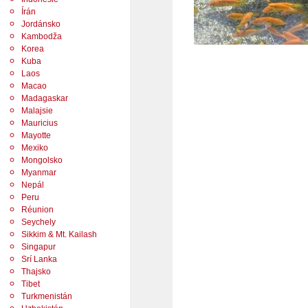
Írán
Jordánsko
Kambodža
Korea
Kuba
Laos
Macao
Madagaskar
Malajsie
Mauricius
Mayotte
Mexiko
Mongolsko
Myanmar
Nepál
Peru
Réunion
Seychely
Sikkim & Mt. Kailash
Singapur
Srí Lanka
Thajsko
Tibet
Turkmenistán