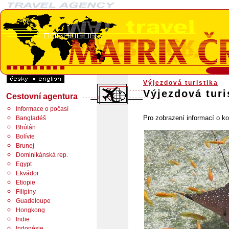
Výjezdová turistika
Výjezdová turi
Cestovní agentura
Informace o počasí
Pro zobrazení informací o ko
Bangladéš
Bhútán
Bolívie
Brunej
Dominikánská rep.
Egypt
Ekvádor
Etiopie
Filipíny
Guadeloupe
Hongkong
Indie
Indonésie