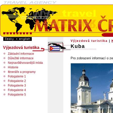
Výjezdová turistika
|
Kuba
Výjezdová turistika
Základní informace
Pro zobrazení informací o ze
Důležité informace
Nejnavštěvovanější místa
Historie
Itineráře a programy
Fotogalerie 1
Fotogalerie 2
Fotogalerie 3
Fotogalerie 4
Fotogalerie 5