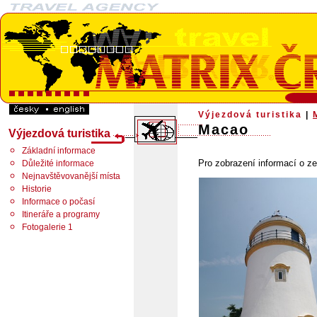
Výjezdová turistika
|
Macao
Výjezdová turistika
Základní informace
Pro zobrazení informací o ze
Důležité informace
Nejnavštěvovanější místa
Historie
Informace o počasí
Itineráře a programy
Fotogalerie 1