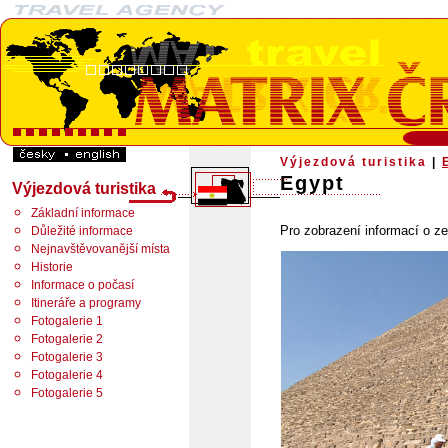
Výjezdová turistika
|
Egypt
Výjezdová turistika
Základní informace
Pro zobrazení informací o ze
Důležité informace
Nejnavštěvovanější místa
Historie
Informace o počasí
Itineráře a programy
Fotogalerie 1
Fotogalerie 2
Fotogalerie 3
Fotogalerie 4
Fotogalerie 5