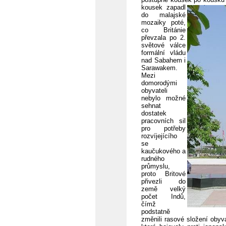
kousek zapadl
do malajské
mozaiky poté,
co Británie
převzala po 2.
světové válce
formální vládu
nad Sabahem i
Sarawakem.
Mezi
domorodými
obyvateli
nebylo možné
sehnat
dostatek
pracovních sil
pro potřeby
rozvíjejícího
se
kaučukového a
rudného
průmyslu,
proto Britové
přivezli do
země velký
počet Indů,
čímž
podstatně
změnili rasové složení obyva