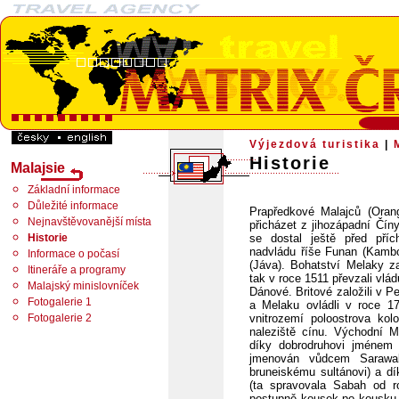
Výjezdová turistika
|
Historie
Malajsie
Základní informace
Důležité informace
Prapředkové Malajců (Orang
Nejnavštěvovanější místa
přicházet z jihozápadní Číny
Historie
se dostal ještě před pří
nadvládu říše Funan (Kambo
Informace o počasí
(Jáva). Bohatství Melaky z
Itineráře a programy
tak v roce 1511 převzali vlád
Malajský minislovníček
Dánové. Britové založili v P
Fotogalerie 1
a Melaku ovládli v roce 17
Fotogalerie 2
vnitrozemí poloostrova kol
naleziště cínu. Východní M
díky dobrodruhovi jménem
jmenován vůdcem Sarawaku
bruneiskému sultánovi) a d
(ta spravovala Sabah od r
postupně kousek po kousku 