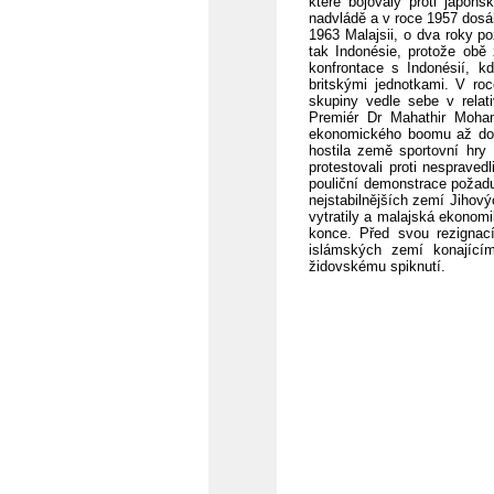
které bojovaly proti japon
nadvládě a v roce 1957 dosá
1963 Malajsii, o dva roky po
tak Indonésie, protože obě
konfrontace s Indonésií, k
britskými jednotkami. V ro
skupiny vedle sebe v relat
Premiér Dr Mahathir Moham
ekonomického boomu až do r
hostila země sportovní hry 
protestovali proti nesprave
pouliční demonstrace požaduj
nejstabilnějších zemí Jihový
vytratily a malajská ekonom
konce. Před svou rezignac
islámských zemí konající
židovskému spiknutí.