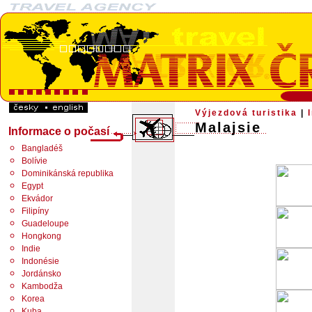
Výjezdová turistika
|
Malajsie
Informace o počasí
Bangladéš
Bolívie
Dominikánská republika
Egypt
Ekvádor
Filipíny
Guadeloupe
Hongkong
Indie
Indonésie
Jordánsko
Kambodža
Korea
Kuba