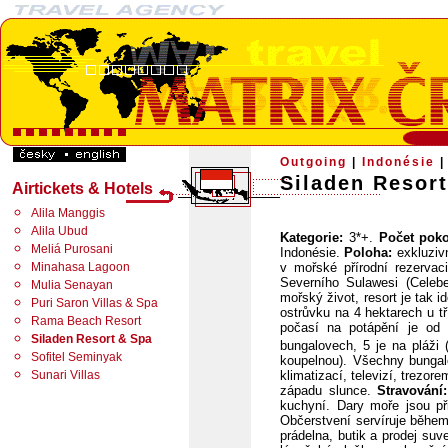
Outgoing
|
Indonésie
Siladen Resor
Airtickets & Hotels
Alila Manggis
Alila Ubud
Kategorie:
3*+.
Počet poko
Meliá Purosani
Indonésie.
Poloha:
exkluzivn
Minahasa Lagoon
v mořské přírodní rezerva
Severního Sulawesi (Celeb
Mulia Senayan
mořský život, resort je tak
Puri Saron Villas & Spa
ostrůvku na 4 hektarech u t
Rama Beach Resort
počasí na potápění je od 
Siladen Resort & Spa
bungalovech, 5 je na pláži
Sofitel Seminyak
koupelnou). Všechny bungal
Sunari Villas
klimatizací, televizí, trezor
západu slunce.
Stravování
kuchyní. Dary moře jsou př
Občerstvení servíruje běhe
prádelna, butik a prodej su