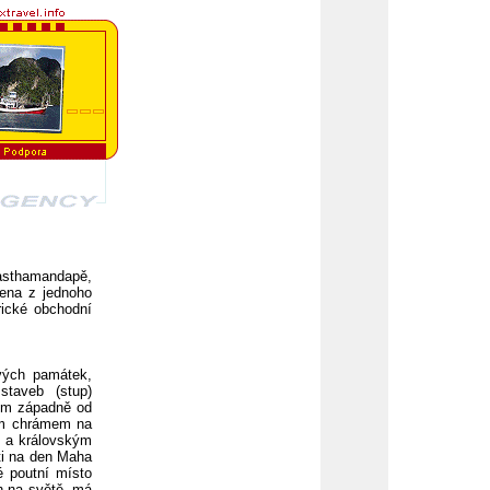
asthamandapě,
ena z jednoho
rické obchodní
vých památek,
staveb (stup)
 km západně od
ším chrámem na
u a královským
ti na den Maha
é poutní místo
ch na světě, má