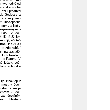
km východně od
brovská socha
leží uprostřed
du Goddess a
ířata ve jménu
km jihozápadně
 domy a lidé v
ngunarayan
-
 údolí. V údolí
přibližně 32 km
malájí, včetně
ikhel
ležící 30
 se zde nabízí
li na západě.
lí
Pulchowki
-
ě od Patanu. V
é krásy. Leží
lární v horské
ury. Bhaktapur
 měst v údolí
rbar, které je
chrám v údolí
ím zaměstnáním
rámů, klášterů