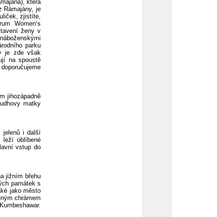
majána), která
z Rámajány, je
iček, zjistíte,
trum Women‘s
stavení ženy v
i náboženskými
árodního parku
vy je zde však
jí na spoustě
 doporučujeme
 km jihozápadně
Budhovy matky
jelenů i další
 leží oblíbené
lavní vstup do
na jižním břehu
kých památek s
aké jako město
obeným chrámem
- Kumbeshawar.