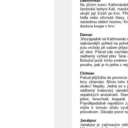
Dakshinkali
Na jižním konci Káthmándsk
šestiruké bohyni Kali, manže
ukojili její žízeň po krvi. P
hrdla nebo uříznuté hlavy,
následnou obětní hostinu. K
doslova koupe v krvi.
Daman
Jihozápadně od Káthmandú n
nejkrásnější pohled na poho
jsou vrcholy při vašem příje
až ráno. Pokud zde zavítáte
nádherný výhled přes Terai
Bohužel jezdí tímto směrem 
povahu, pak je to jedna z ne
Chitwan
Pokud přijíždíte do provinci
brzy zklamáni. Místo toho b
atrakcí Nepálu. Jedná se o 
nádherný královský národn
nepálských aristokratů. Dnes
jeleni, lenochodi, leopard
Pravděpodobně největším zá
může k tomuto účelu využ
průvodcem. Dávejte pozor n
Janakpur
Janakpur je zajímavým měst