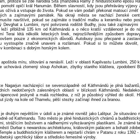
, protože se zde narodila Sita (manželka Ramy z hinduistického eposu Rá
i pomohl opičí král Hanumán. Během slavností, kdy jsou přehrávány výjevy 
ýtus ožívá a vstupuje do života. Pokud se vám podaří překonat matoucí změť ul
ných a zajímavými památek. Na okraji města se nachází ženské cen
musíte navštívit, pokud se zajímáte o tradiční malbu a keramiku nebo po
ný Devghat a Lumbini, nyní potvrzená rodiště Budhy, jsou také zajímavým
ur leží přibližně 135 km od Káthmándú a o něco kratší vzdálenost je do n
mí Terai létá několik leteckých linek, nejrozšířenějším způsobem dopra
 ovšem pouze z ekonomických důvodů. Autobusy jsou přecpané a zastavu
u vystoupíte značně unaveni a rozlámaní. Pokud si to můžete dovolit,
ě v kombinaci s dobrým horským kolem.
apoštola míru, slitování a nenásilí. Leží v oblasti Kapilvastu Lumbini, 250
le uchovává zlomený sloup Ashokan, zbytky starého kláštera, zpodobení 
ce Nagarjun nacházející se severozápadně od Káthmándú je plná bažantů, 
dních nedotčených zalesněných oblastí v blízkosti Káthmándú. Nedaleko
vápencové jeskyně a malá rozhledna, z níž je působivý výhled do okolí. H
t jízdy na kole od Thamelu, pěší stezky začínají ihned za branou.
je druhým největším v údolí a je známé rovněž jako Lalitpur. Je situováno 
odně od Kathmandu. Toto město je plné hinduistických chrámů a buddhistic
mi, strážícím božstvem a nádhernými vyřezávanými plastikami. Je známé t
náměstí Durbar s newarskou architekturou, královským palácem a bohatě zd
Temple a buddhistickým klášterem a nejstarší chrám v Patanu z roku 1392 
tibetský uprchlický tábor a středisko řemeslné výroby.