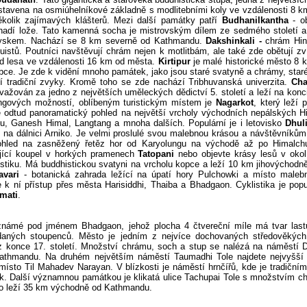
stavena na osmiúhelníkové základně s modlitebními koly ve vzdálenosti 8 
několik zajímavých klášterů. Mezi další památky patří
Budhanilkantha
- o
hadí lože. Tato kamenná socha je mistrovským dílem ze sedmého století a 
ryskem. Nachází se 8 km severně od Kathmandu.
Dakshinkali -
chrám Hin
istů. Poutníci navštěvují chrám nejen k motlitbám, ale také zde obětují zv
ed lesa ve vzdálenosti 16 km od města.
Kirtipur
je malé historické město 8 
ce. Je zde k vidění mnoho památek, jako jsou staré svatyně a chrámy, staré
cí tradiční zvyky. Kromě toho se zde nachází Tribhuvanská univerzita.
Cha
ažován za jedno z největších uměleckých dědictví 5. století a leží na konci
ingových možností, oblíbeným turistickým místem je
Nagarkot
, který leží 
odtud panoramatický pohled na největší vrcholy východních nepálských Hi
u, Ganesh Himal, Langtang a mnoha dalších. Populární je i letovisko
Dhul
a dálnici Arniko. Je velmi proslulé svou malebnou krásou a návštěvníkům
ohled na zasněžený řetěz hor od Karyolungu na východě až po Himalchu
ující koupel v horkých pramenech
Tatopani
nebo objevte krásy lesů v oko
istiku. Má buddhistickou svatyni na vrcholu kopce a leží 10 km jihovýchodn
vari
- botanická zahrada ležící na úpatí hory Pulchowki a místo malebn
 k ní přístup přes města Harisiddhi, Thaiba a Bhadgaon. Cyklistika je popu
mati
.
 známé pod jménem Bhadgaon, jehož plocha 4 čtvereční míle má tvar last
aných stoupenců. Město je jedním z nejvíce dochovaných středověkých
 konce 17. století. Množství chrámu, soch a stup se nalézá na náměstí Du
Kathmandu. Na druhém největším náměstí Taumadhi Tole najdete nejvyšší 
 místo Til Mahadev Narayan. V blízkosti je náměstí hrnčířů, kde je tradičn
ek. Další významnou památkou je klikatá ulice Tachupai Tole s množstvím ch
 leží 35 km východně od Kathmandu.