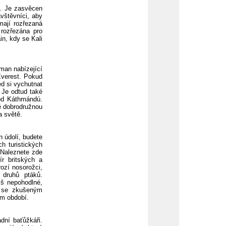
i. Je zasvěcen
ávštěvníci, aby
 mají rozřezaná
 rozřezána pro
n, kdy se Kali
man nabízející
Everest. Pokud
ed si vychutnat
 Je odtud také
 od Káthmándú.
ě dobrodružnou
a světě.
h údolí, budete
h turistických
 Naleznete zde
r britských a
rozí nosorožci,
0 druhů ptáků.
iš nepohodlné,
y se zkušeným
ém období.
dní baťůžkáři.