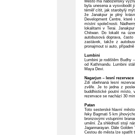
Město má náboženský význam
byla unesena a vysvobodit j
téměř cítit, jak starobylý m
že Janakpur je plný krás
Development Centre, které 
místní společnosti. Nádher
lokalitami v Terai. Janakp
Chitwan. Do lokalit na úze
autobusová doprava, často
zastávek, takže z autobus
pronajmout si auto, případn
Lumbini
Lumbini je rodištěm Budhy – 
od Kathmandu. Lumbini stá
Maya Devi.
Nagarjun – lesní rezervace
Zdí obehnaná lesní rezerva
zvěře. Je to jedna z posle
buddhistické poutní místo, 
rezervace se nachází 30 minu
Patan
Toto sesterské hlavní město 
řeky Bagmati 5 km jihových
bronzovými vstupními brana
umění. Za shlédnutí stojí 
Jagannarayan. Dále Golden 
Cestou do města lze spatřit 