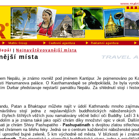
Nepál
|
Nejnavštěvovanější místa
nější místa
em Nepálu, je známo rovněž pod jménem Kantipur. Je pojmenováno po K
osti Hanumanova paláce. O Kasthamandapě se předpokládá, že byla vyrob
m Durbar představuje nejstarší památku Nepálu. Za shlédnutí stojí i histo
andu, Patan a Bhaktapur můžete najít v údolí Kathmandu mnoho zajíma
vštěvu stojí jedna z nejslavnějších buddhistických náboženských 
hž čtyřech štíhlých věžích jsou namalovány věčně bdící oči Buddhy. Leží 3
dolím a je známa také jako opičí chrám díky množství opic v okolí. Dal
ati je chrám Shivy Pashupatiho -
Pashupatinath
s dvojitou zlatou střecho
d chrámem na břehu řeky. Jedná se o centrum každoroční náboženské pou
jí uprostřed bujné zeleně, 5 km východně od města. V blízkosti je i znám
oudanath
. Tato gigantická a starověká buddhistická stupa, jedna z největší