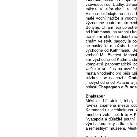
vševidoucí oči Budhy. Je po
města. V jejím okolí je i 
Vishnu pokládajícího se na 
malé vodní nádrže s vodot
významné poutní místo hindu
Bohyně. Chrám leží uprostř
od Kathmandu na vrcholu kop
tradičním oblečení dodržují
chrám ve stylu pagody je pov
se naskýtá i množství trek
východně od Kathmandu. Je 
vrcholů Mt. Everest, Manasl
km východně od Kathmandu n
kompletní panoramatický p
Udělejte si i čas na osvěž
místa vhodného pro pěší tur
blízkosti se nachází i
Goda
jihovýchodně od Patanu a je
oblasti
Chapagaon
a
Bunga
Bhaktapur
Město z 12. století, tehdy
rovněž znamená město odd
Kathmandu s architekturou z
mnohem větší než-li to v 
Nyatapola a důležité poutní
výroba keramiky a tkaní lát
a řemeslným muzeem. Město