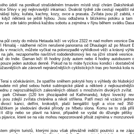
ého údolí na poněkud strašidelném tmavém místě stojí chrám Dakshinkal
lce Shivy v její nejkrvavější inkarnaci. Dvakrát týdně zde cestují nepálští n
řinášejí býky, kuřata, kachny, kozy, ovce a prasata. Zvířata jsou již zabitá,
 i když některá se ještě hýbou. Jsou odtažena k blízkému potoku a tam
rev se zde takto prolévá každou sobotu a zejména v říjnu během svátku Dasai
a půl cesty do města Hetauda leží ve výšce 2322 m nad mořem vesnice Da
ří Himaláj - nádherné ničím nerušené panorama od Dhaulagiri až po Mount 
zdu v mracích, můžete vyčkat na polorozpadlé vyhlídkové věži a krásný výhl
 na jaře, nezapomeňte navštívit rododendronový les na jižní straně vesnice.
 až do Indie. Daman leží tři hodiny jízdy autem nebo 4 hodiny autobusem
pouze jeden autobus denně. Pokud na to máte fyzickou kondici i dostatečn
júžasnějších ale zároveň nejnáročnějších cyklistických tras pro horská kola n
e Terai s očekáváním, že spatříte sněhem pokryté hory s výhledy do hlubokýc
udete mít před sebou horké subtropické pláně a některé z nejkouzelnějšíc
jednu z nejrozsáhlejších zalesněných oblastí s množstvím divokých zvířat.
í park Chitwan (120 km jihozápadně od Kathmandu), kdysi lovecký reví
 jsou zdejší zvířata chráněna a nikoli střílena. Patří mezi ně vzácní jedno
i, divocí kanci, delfíni, krokodýli, plaší bengálští tygři a více než 35
žitkem je sledování divoké přírody ze hřbetu slona. Komu se to zdá příl
ít džíp nebo se plavit na kánoi, případně se vydat do džungle pěšk
a pijavice, které se na vás mohou nepozorovaně přisát zejména v monzunov
em plným turistů, kterými jsou však převážně indičtí poutníci a ne zápa