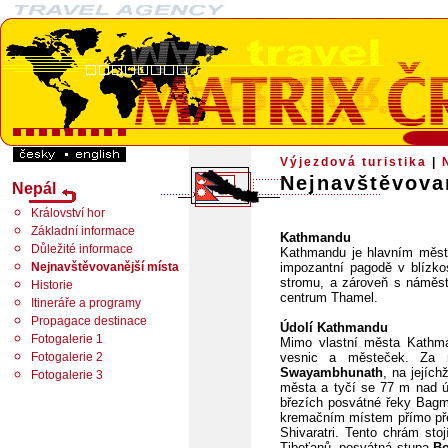
Výjezdová turistika
|
Nejnavštěvova
Nepál
Království hor
Základní informace
Kathmandu
Důležité informace
Kathmandu je hlavním měst
Nejnavštěvovanější místa
impozantní pagodě v blízk
stromu, a zároveň s náměstí
Historie
centrum Thamel.
Itineráře a programy
Propagace destinace
Údolí Kathmandu
Fotogalerie 1
Mimo vlastní města Kathm
Fotogalerie 2
vesnic a městeček. Za ná
Swayambhunath
, na jejíc
Fotogalerie 3
města a tyčí se 77 m nad ú
březích posvátné řeky Bagm
kremačním místem přímo pře
Shivaratri. Tento chrám sto
Tibeťanů, posvátná stupa
B