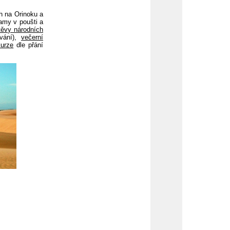
ch na Orinoku a
ramy v poušti a
těvy národních
vání),
večerní
kurze
dle přání