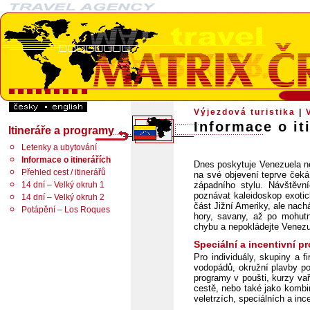
Výjezdová turistika
|
Informace o it
Itineráře a programy
Letenky a ubytování
Informace o itinerářích
Dnes poskytuje Venezuela nep
Přehled cest / itinerářů
na své objevení teprve čeká.
14 dní – Velký okruh 1
západního stylu. Návštěv
poznávat kaleidoskop exotic
14 dní – Velký okruh 2
část Jižní Ameriky, ale nac
Potápění – Los Roques
hory, savany, až po mohutn
chybu a nepokládejte Venez
Speciální a incentivní p
Pro individuály, skupiny a f
vodopádů, okružní plavby po
programy v poušti, kurzy va
cestě, nebo také jako kombi
veletrzích, speciálních a inc