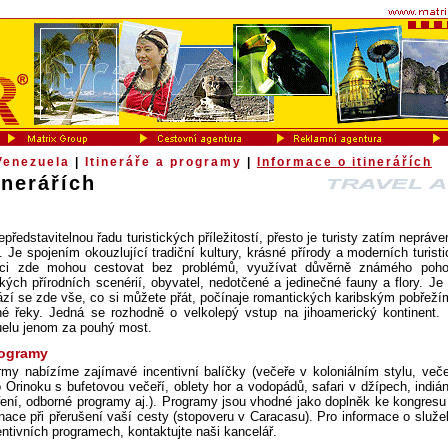
Venezuela
|
Itineráře a programy
|
Informace o itinerářích
inerářích
ředstavitelnou řadu turistických příležitostí, přesto je turisty zatím neprá
 Je spojením okouzlující tradiční kultury, krásné přírody a moderních turist
níci zde mohou cestovat bez problémů, využívat důvěrně známého poho
kých přírodních scenérií, obyvatel, nedotčené a jedinečné fauny a flory. Je
hází se zde vše, co si můžete přát, počínaje romantických karibským pobřeží
é řeky. Jedná se rozhodně o velkolepý vstup na jihoamerický kontinent.
uelu jenom za pouhý most.
rogramy
irmy nabízíme zajímavé incentivní balíčky (večeře v koloniálním stylu, več
 Orinoku s bufetovou večeří, oblety hor a vodopádů, safari v džípech, indiá
ření, odborné programy aj.). Programy jsou vhodné jako doplněk ke kongresu
nace při přerušení vaší cesty (stopoveru v Caracasu). Pro informace o služe
entivních programech, kontaktujte naši kancelář.