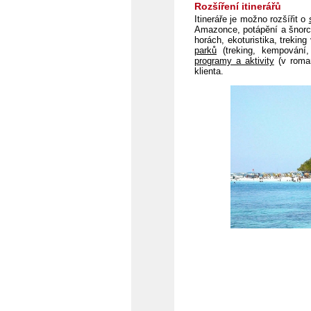
Rozšíření itinerářů
Itineráře je možno rozšířit o
Amazonce, potápění a šnorchl
horách, ekoturistika, treking
parků
(treking, kempování,
programy a aktivity
(v roman
klienta.