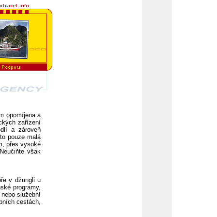
vem opomíjena a
ických zařízení
dlí a zároveň
 to pouze malá
m, přes vysoké
 Neučiňte však
eře v džungli u
nské programy,
 nebo služební
bních cestách,