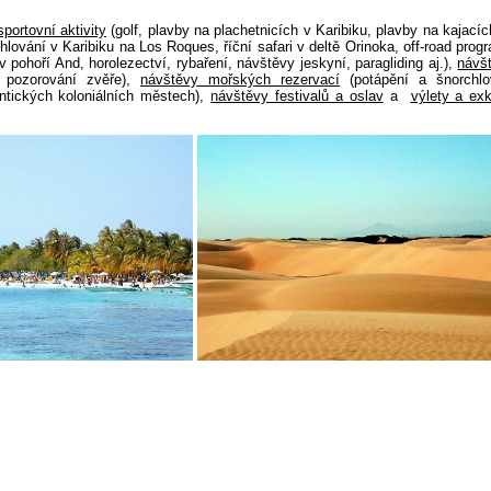
sportovní aktivity
(golf, plavby na plachetnicích v Karibiku, plavby na kajací
ování v Karibiku na Los Roques, říční safari v deltě Orinoka, off-road prog
 v pohoří And, horolezectví, rybaření, návštěvy jeskyní, paragliding aj.),
návš
 pozorování zvěře),
návštěvy mořských rezervací
(potápění a šnorchlo
tických koloniálních městech),
návštěvy festivalů a oslav
a
výlety a ex